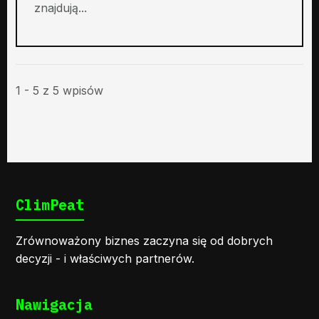
znajdują...
1 - 5 z 5 wpisów
ClimPeat
Zrównoważony biznes zaczyna się od dobrych
decyzji - i właściwych partnerów.
Nawigacja