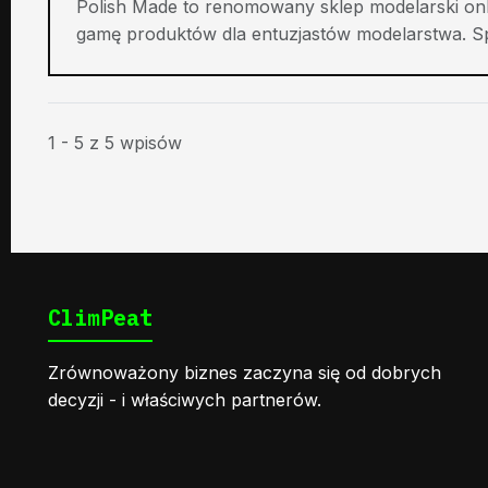
Polish Made to renomowany sklep modelarski onli
gamę produktów dla entuzjastów modelarstwa. Spe
1 - 5 z 5 wpisów
ClimPeat
Zrównoważony biznes zaczyna się od dobrych
decyzji - i właściwych partnerów.