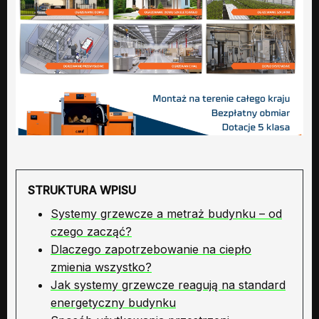
STRUKTURA WPISU
Systemy grzewcze a metraż budynku – od
czego zacząć?
Dlaczego zapotrzebowanie na ciepło
zmienia wszystko?
Jak systemy grzewcze reagują na standard
energetyczny budynku