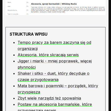
STRUKTURA WPISU
Tempo pracy za barem zaczyna się od
organizacji
Akcesoria, które skracają serwis
Jigger i miarki - mniej poprawek, więcej
płynności
Shaker i sitko - duet, który decyduje o
czasie przygotowania
Mata barowa i pojemniki – porządek, który
przyspiesza
Zbyt wiele narzędzi też spowalnia
Postaw na akcesoria barmańskie, które
przyspieszają serwis